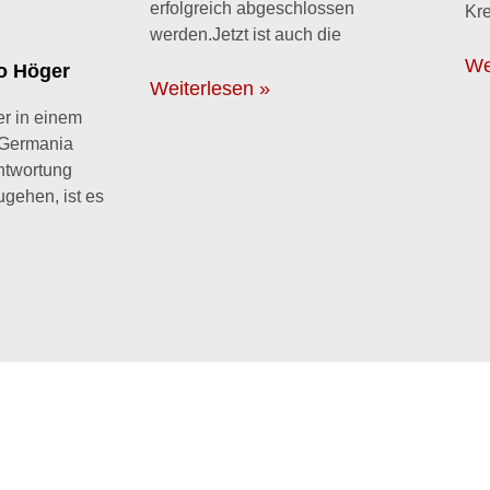
erfolgreich abgeschlossen
Kre
werden.Jetzt ist auch die
We
lo Höger
Weiterlesen »
r in einem
 Germania
ntwortung
gehen, ist es