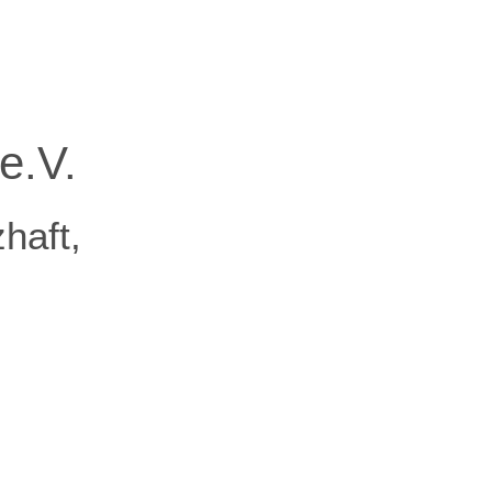
e.V.
haft,