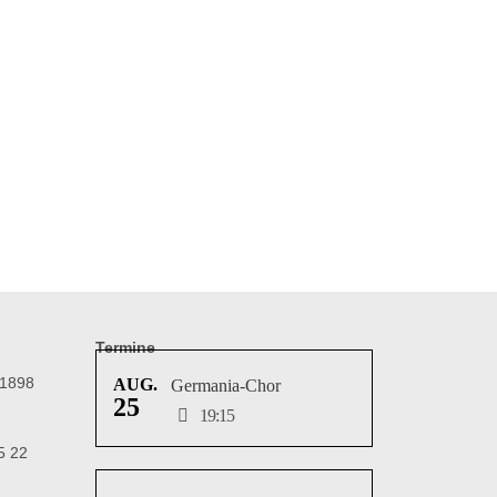
Termine
 1898
AUG.
Germania-Chor
25
19:15
5 22