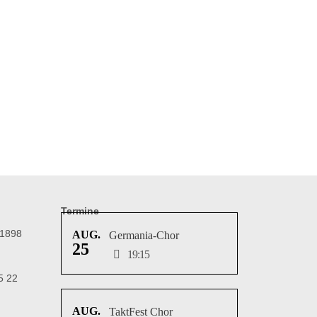
Termine
 1898
AUG.
Germania-Chor
25
19:15
5 22
AUG.
TaktFest Chor