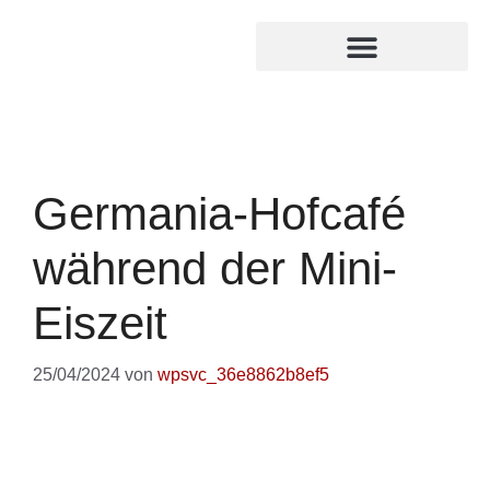
MITGLIED WERDEN
INTERNER BEREICH
Germania-Hofcafé
während der Mini-
Eiszeit
25/04/2024
von
wpsvc_36e8862b8ef5