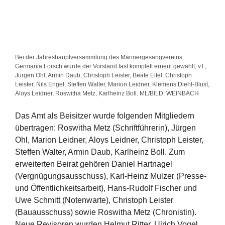
Bei der Jahreshauptversammlung des Männergesangvereins
Germania Lorsch wurde der Vorstand fast komplett erneut gewählt, v.l.,
Jürgen Ohl, Armin Daub, Christoph Leister, Beate Eitel, Christoph
Leister, Nils Engel, Steffen Walter, Marion Leidner, Klemens Diehl-Blust,
Aloys Leidner, Roswitha Metz, Karlheinz Boll. ML/BILD: WEINBACH
Das Amt als Beisitzer wurde folgenden Mitgliedern
übertragen: Roswitha Metz (Schriftführerin), Jürgen
Ohl, Marion Leidner, Aloys Leidner, Christoph Leister,
Steffen Walter, Armin Daub, Karlheinz Boll. Zum
erweiterten Beirat gehören Daniel Hartnagel
(Vergnügungsausschuss), Karl-Heinz Mulzer (Presse-
und Öffentlichkeitsarbeit), Hans-Rudolf Fischer und
Uwe Schmitt (Notenwarte), Christoph Leister
(Bauausschuss) sowie Roswitha Metz (Chronistin).
Neue Revisoren wurden Helmut Ritter, Ulrich Vogel