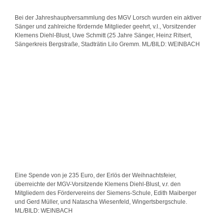
Bei der Jahreshauptversammlung des MGV Lorsch wurden ein aktiver
Sänger und zahlreiche fördernde Mitglieder geehrt, v.l., Vorsitzender
Klemens Diehl-Blust, Uwe Schmitt (25 Jahre Sänger, Heinz Ritsert,
Sängerkreis Bergstraße, Stadträtin Lilo Gremm. ML/BILD: WEINBACH
Eine Spende von je 235 Euro, der Erlös der Weihnachtsfeier,
überreichte der MGV-Vorsitzende Klemens Diehl-Blust, v.r. den
Mitgliedern des Fördervereins der Siemens-Schule, Edith Maiberger
und Gerd Müller, und Natascha Wiesenfeld, Wingertsbergschule.
ML/BILD: WEINBACH