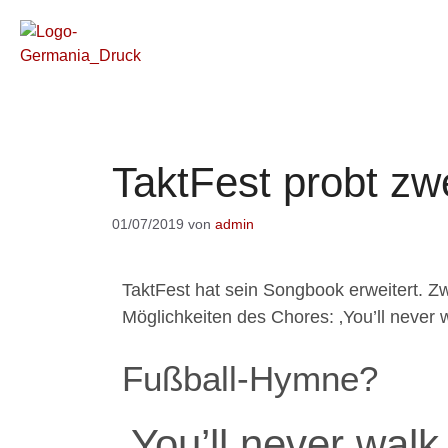
TaktFest probt z
01/07/2019
von
admin
TaktFest hat sein Songbook erweitert. Z
Möglichkeiten des Chores: ‚You’ll never w
Fußball-Hymne?
‚You’ll never walk