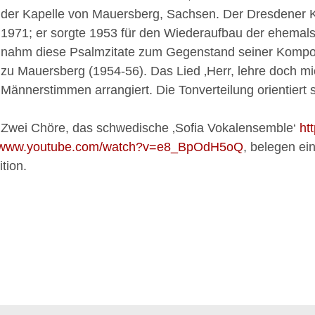
der Kapelle von Mauersberg, Sachsen. Der Dresdener 
1971; er sorgte 1953 für den Wiederaufbau der ehemals 
nahm diese Psalmzitate zum Gegenstand seiner Komposi
zu Mauersberg (1954-56). Das Lied ‚Herr, lehre doch mi
Männerstimmen arrangiert. Die Tonverteilung orientiert s
Zwei Chöre, das schwedische ‚Sofia Vokalensemble‘
ht
//www.youtube.com/watch?v=e8_BpOdH5oQ
, belegen ei
tion.