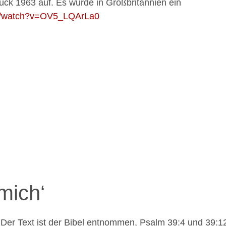
ück 1963 auf. Es wurde in Großbritannien ein
om/watch?v=OV5_LQArLa0
mich‘
Der Text ist der Bibel entnommen, Psalm 39:4 und 39:12