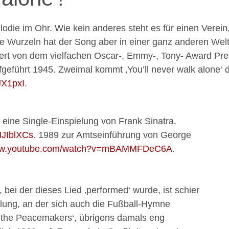
odie im Ohr. Wie kein anderes steht es für einen Verein
e Wurzeln hat der Song aber in einer ganz anderen Welt
rt von dem vielfachen Oscar-, Emmy-, Tony- Award Prei
geführt 1945. Zweimal kommt ‚You’ll never walk alone‘ d
JX1pxI
.
e eine Single-Einspielung von Frank Sinatra.
HJIblXCs
. 1989 zur Amtseinführung von George
www.youtube.com/watch?v=mBAMMFDeC6A
.
, bei der dieses Lied ‚performed‘ wurde, ist schier
elung, an der sich auch die Fußball-Hymne
nd the Peacemakers‘, übrigens damals eng