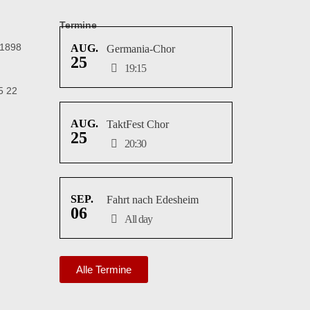
Termine
 1898
AUG.
Germania-Chor
25
19:15
5 22
AUG.
TaktFest Chor
25
20:30
SEP.
Fahrt nach Edesheim
06
All day
Alle Termine